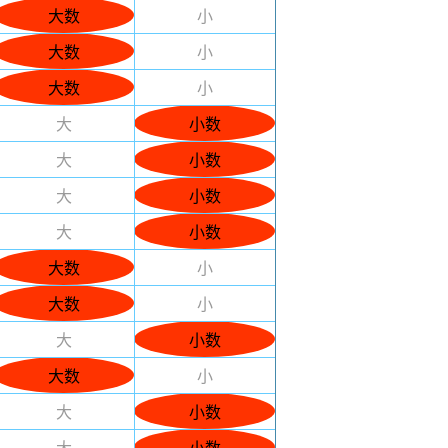
大数
小
大数
小
大数
小
大
小数
大
小数
大
小数
大
小数
大数
小
大数
小
大
小数
大数
小
大
小数