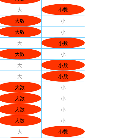
大
小数
大数
小
大数
小
大
小数
大数
小
大
小数
大
小数
大数
小
大数
小
大数
小
大数
小
大
小数