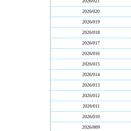
2026/021
2026/020
2026/019
2026/018
2026/017
2026/016
2026/015
2026/014
2026/013
2026/012
2026/011
2026/010
2026/009