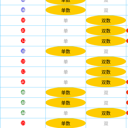
单数
双
09
单数
双
08
单
双数
40
单
双数
34
单
双数
15
单数
双
18
单
双数
02
单
双数
40
单
双数
49
单数
双
43
单数
双
44
单
双数
19
单数
双