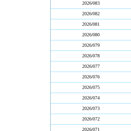
2026/083
2026/082
2026/081
2026/080
2026/079
2026/078
2026/077
2026/076
2026/075
2026/074
2026/073
2026/072
2026/071