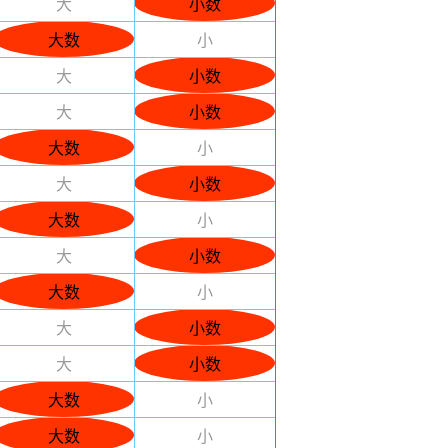
大
小数
大数
小
大
小数
大
小数
大数
小
大
小数
大数
小
大
小数
大数
小
大
小数
大
小数
大数
小
大数
小