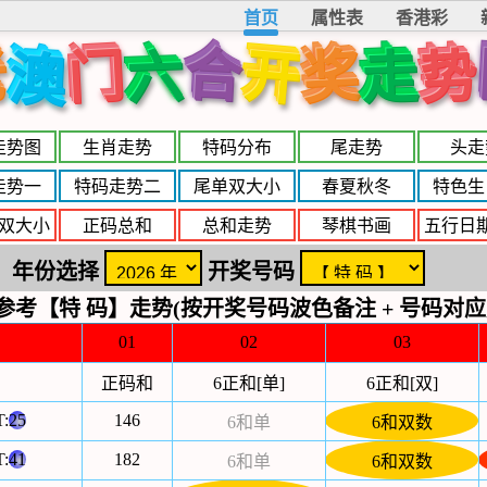
首页
属性表
香港彩
合
开
老
门
奖
势
六
走
澳
走势图
生肖走势
特码分布
尾走势
头走
走势一
特码走势二
尾单双大小
春夏秋冬
特色生
双大小
正码总和
总和走势
琴棋书画
五行日
年份选择
开奖号码
参考【特 码】走势(按开奖号码波色备注 + 号码对应
01
02
03
正码和
6正和[单]
6正和[双]
T:
25
146
6和单
6和双数
T:
41
182
6和单
6和双数