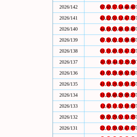
2026/142
07
,
48
,
37
,
14
,
46
,
40
2026/141
43
,
22
,
01
,
12
,
47
,
21
2026/140
44
,
16
,
05
,
46
,
10
,
49
2026/139
07
,
39
,
02
,
21
,
08
,
06
2026/138
01
,
31
,
49
,
35
,
47
,
22
2026/137
41
,
01
,
44
,
32
,
29
,
28
2026/136
41
,
05
,
28
,
36
,
02
,
03
2026/135
41
,
18
,
26
,
31
,
03
,
35
2026/134
31
,
28
,
48
,
29
,
09
,
23
2026/133
12
,
45
,
11
,
32
,
10
,
02
2026/132
39
,
20
,
29
,
02
,
33
,
25
2026/131
22
,
12
,
39
,
02
,
47
,
07