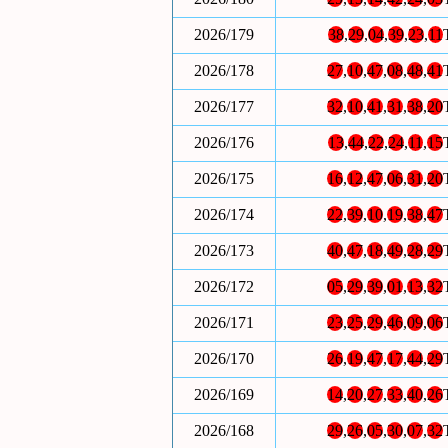
2026/179
38
,
29
,
04
,
39
,
23
,
11
2026/178
27
,
10
,
47
,
08
,
48
,
41
2026/177
32
,
10
,
41
,
31
,
38
,
20
2026/176
13
,
44
,
22
,
24
,
11
,
15
2026/175
16
,
12
,
47
,
06
,
31
,
20
2026/174
22
,
39
,
10
,
19
,
38
,
47
2026/173
40
,
47
,
18
,
49
,
28
,
29
2026/172
05
,
29
,
39
,
01
,
13
,
32
2026/171
23
,
25
,
29
,
46
,
09
,
06
2026/170
26
,
19
,
47
,
17
,
44
,
29
2026/169
14
,
20
,
27
,
33
,
40
,
26
2026/168
29
,
26
,
05
,
30
,
07
,
32