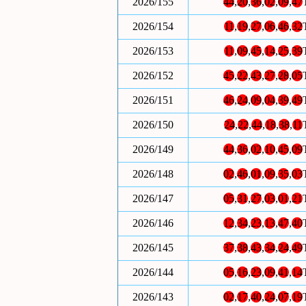
2026/155
44
,
20
,
36
,
02
,
09
,
47
2026/154
11
,
19
,
27
,
06
,
46
,
32
2026/153
11
,
09
,
45
,
14
,
25
,
39
2026/152
45
,
22
,
43
,
27
,
28
,
05
2026/151
46
,
24
,
09
,
04
,
39
,
49
2026/150
24
,
22
,
44
,
18
,
38
,
11
2026/149
44
,
36
,
02
,
10
,
45
,
09
2026/148
02
,
46
,
01
,
09
,
35
,
03
2026/147
05
,
31
,
27
,
03
,
01
,
21
2026/146
12
,
34
,
23
,
13
,
47
,
40
2026/145
37
,
38
,
43
,
34
,
24
,
49
2026/144
05
,
16
,
23
,
09
,
41
,
14
2026/143
02
,
17
,
40
,
24
,
07
,
19