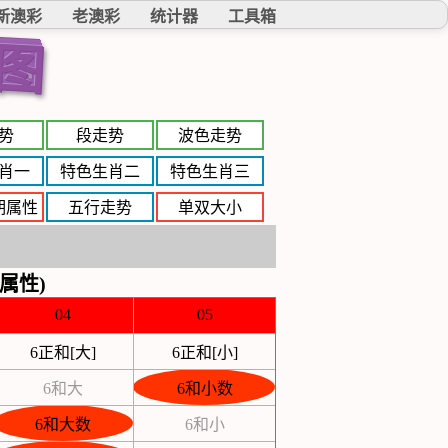
新澳彩
老澳彩
统计器
工具箱
图
势
段走势
波色走势
肖一
特色生肖二
特色生肖三
期属性
五行走势
单双大小
属性)
04
05
6正和[大]
6正和[小]
6和大
6和小数
6和大数
6和小