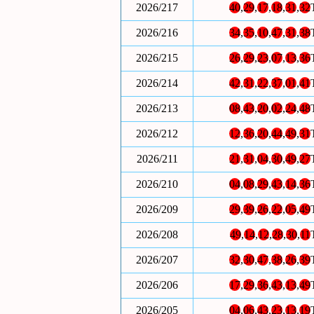
2026/217
40
,
29
,
17
,
18
,
31
,
32
2026/216
34
,
35
,
10
,
47
,
31
,
38
2026/215
26
,
29
,
23
,
07
,
13
,
36
2026/214
42
,
31
,
22
,
37
,
01
,
41
2026/213
08
,
43
,
20
,
02
,
24
,
48
2026/212
12
,
36
,
20
,
44
,
49
,
31
2026/211
21
,
31
,
04
,
30
,
49
,
27
2026/210
04
,
08
,
29
,
43
,
14
,
36
2026/209
29
,
39
,
26
,
22
,
05
,
49
2026/208
49
,
14
,
12
,
28
,
30
,
11
2026/207
32
,
30
,
47
,
38
,
26
,
39
2026/206
17
,
29
,
36
,
43
,
13
,
49
2026/205
04
,
06
,
43
,
23
,
13
,
19