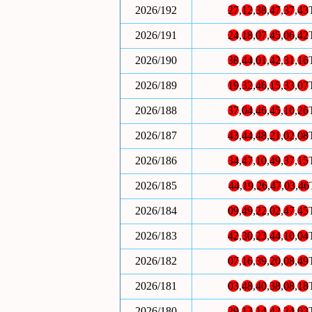
2026/192
27
,
12
,
38
,
47
,
37
,
43
2026/191
24
,
18
,
07
,
45
,
06
,
42
2026/190
38
,
44
,
01
,
42
,
31
,
16
2026/189
19
,
32
,
46
,
15
,
33
,
07
2026/188
37
,
04
,
46
,
45
,
10
,
26
2026/187
43
,
44
,
48
,
21
,
02
,
08
2026/186
34
,
47
,
10
,
49
,
37
,
15
2026/185
44
,
19
,
26
,
47
,
03
,
46
2026/184
09
,
49
,
22
,
02
,
47
,
45
2026/183
42
,
30
,
23
,
44
,
10
,
04
2026/182
07
,
16
,
39
,
20
,
08
,
49
2026/181
03
,
48
,
40
,
38
,
08
,
18
2026/180
29
,
13
,
14
,
42
,
24
,
03