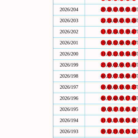
2026/204
20
,
28
,
33
,
39
,
01
,
38
2026/203
22
,
24
,
48
,
45
,
31
,
26
2026/202
13
,
32
,
24
,
21
,
39
,
47
2026/201
19
,
04
,
32
,
46
,
29
,
47
2026/200
31
,
45
,
22
,
10
,
34
,
36
2026/199
25
,
46
,
02
,
06
,
15
,
42
2026/198
40
,
23
,
07
,
28
,
48
,
43
2026/197
10
,
48
,
40
,
16
,
01
,
27
2026/196
46
,
19
,
48
,
49
,
17
,
43
2026/195
39
,
06
,
37
,
11
,
45
,
42
2026/194
31
,
14
,
35
,
36
,
16
,
49
2026/193
39
,
32
,
21
,
45
,
15
,
12