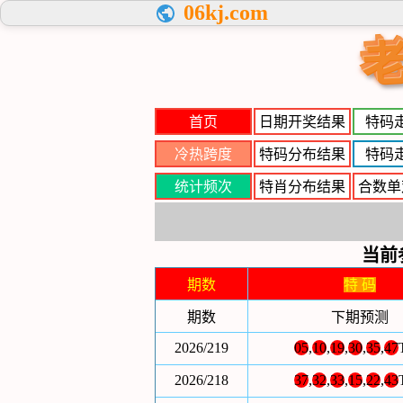
06kj.com
首页
日期开奖结果
特码
冷热跨度
特码分布结果
特码
统计频次
特肖分布结果
合数单
当前
期数
特 码
期数
下期预测
2026/219
05
,
10
,
19
,
30
,
35
,
47
2026/218
37
,
32
,
33
,
15
,
22
,
43