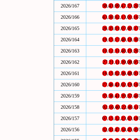
2026/167
38
,
43
,
09
,
47
,
23
,
20
2026/166
43
,
30
,
02
,
13
,
01
,
16
2026/165
26
,
35
,
01
,
07
,
40
,
37
2026/164
19
,
15
,
17
,
46
,
18
,
36
2026/163
10
,
12
,
31
,
46
,
19
,
26
2026/162
27
,
21
,
11
,
39
,
08
,
05
2026/161
16
,
15
,
02
,
36
,
48
,
01
2026/160
27
,
46
,
41
,
02
,
19
,
16
2026/159
35
,
36
,
41
,
39
,
37
,
46
2026/158
02
,
16
,
40
,
22
,
46
,
11
2026/157
07
,
15
,
32
,
23
,
43
,
18
2026/156
32
,
01
,
47
,
34
,
45
,
09