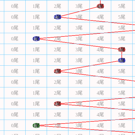
0尾
1尾
2尾
3尾
4尾
5尾
0尾
1尾
2尾
3尾
4尾
5尾
0尾
1尾
2尾
3尾
4尾
5尾
0尾
1尾
2尾
3尾
4尾
5尾
0尾
1尾
2尾
3尾
4尾
5尾
0尾
1尾
2尾
3尾
4尾
5尾
0尾
1尾
2尾
3尾
4尾
5尾
0尾
1尾
2尾
3尾
4尾
5尾
0尾
1尾
2尾
3尾
4尾
5尾
0尾
1尾
2尾
3尾
4尾
5尾
0尾
1尾
2尾
3尾
4尾
5尾
0尾
1尾
2尾
3尾
4尾
5尾