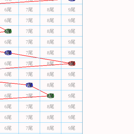
6尾
7尾
8尾
9尾
6尾
7尾
8尾
9尾
6尾
7尾
8尾
9尾
6尾
7尾
8尾
9尾
6尾
7尾
8尾
9尾
6尾
7尾
8尾
9尾
6尾
7尾
8尾
9尾
6尾
7尾
8尾
9尾
6尾
7尾
8尾
9尾
6尾
7尾
8尾
9尾
6尾
7尾
8尾
9尾
6尾
7尾
8尾
9尾