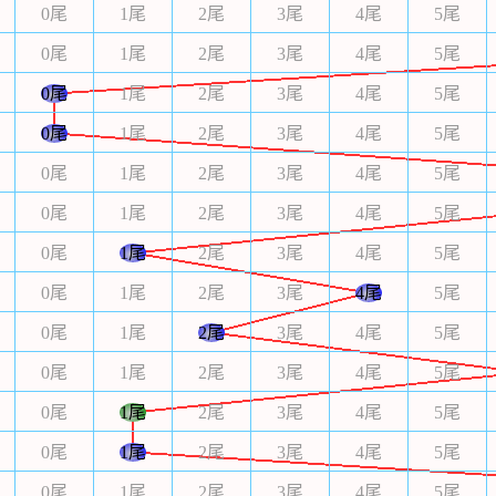
0尾
1尾
2尾
3尾
4尾
5尾
0尾
1尾
2尾
3尾
4尾
5尾
0尾
1尾
2尾
3尾
4尾
5尾
0尾
1尾
2尾
3尾
4尾
5尾
0尾
1尾
2尾
3尾
4尾
5尾
0尾
1尾
2尾
3尾
4尾
5尾
0尾
1尾
2尾
3尾
4尾
5尾
0尾
1尾
2尾
3尾
4尾
5尾
0尾
1尾
2尾
3尾
4尾
5尾
0尾
1尾
2尾
3尾
4尾
5尾
0尾
1尾
2尾
3尾
4尾
5尾
0尾
1尾
2尾
3尾
4尾
5尾
0尾
1尾
2尾
3尾
4尾
5尾