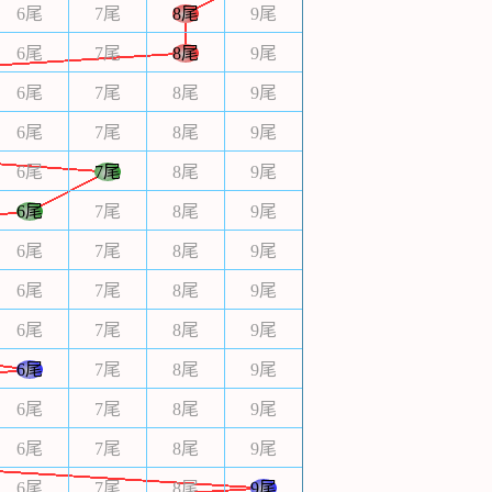
6尾
7尾
8尾
9尾
6尾
7尾
8尾
9尾
6尾
7尾
8尾
9尾
6尾
7尾
8尾
9尾
6尾
7尾
8尾
9尾
6尾
7尾
8尾
9尾
6尾
7尾
8尾
9尾
6尾
7尾
8尾
9尾
6尾
7尾
8尾
9尾
6尾
7尾
8尾
9尾
6尾
7尾
8尾
9尾
6尾
7尾
8尾
9尾
6尾
7尾
8尾
9尾