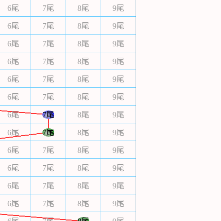
6尾
7尾
8尾
9尾
6尾
7尾
8尾
9尾
6尾
7尾
8尾
9尾
6尾
7尾
8尾
9尾
6尾
7尾
8尾
9尾
6尾
7尾
8尾
9尾
6尾
7尾
8尾
9尾
6尾
7尾
8尾
9尾
6尾
7尾
8尾
9尾
6尾
7尾
8尾
9尾
6尾
7尾
8尾
9尾
6尾
7尾
8尾
9尾