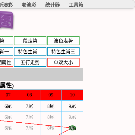
新澳彩
老澳彩
统计器
工具箱
图
势
段走势
波色走势
肖一
特色生肖二
特色生肖三
期属性
五行走势
单双大小
属性)
07
08
09
10
6尾
7尾
8尾
9尾
6尾
7尾
8尾
9尾
6尾
7尾
8尾
9尾