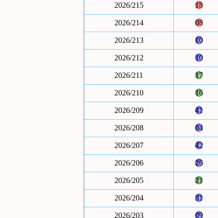
2026/215
18
2026/214
08
2026/213
10
2026/212
10
2026/211
17
2026/210
16
2026/209
41
2026/208
04
2026/207
42
2026/206
26
2026/205
21
2026/204
31
2026/203
09