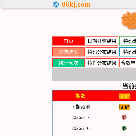
06kj.com
首页
日期开奖结果
特码
冷热跨度
特码分布结果
特码
统计频次
特肖分布结果
合数单
当前
期数
特 码
下期预测
特 码
2026/217
34
2026/216
49