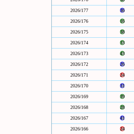
2026/177
36
2026/176
16
2026/175
38
2026/174
33
2026/173
43
2026/172
26
2026/171
24
2026/170
31
2026/169
39
2026/168
28
2026/167
41
2026/166
24