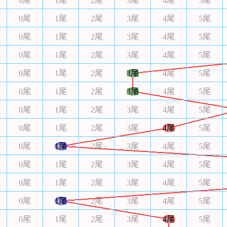
0尾
1尾
2尾
3尾
4尾
5尾
0尾
1尾
2尾
3尾
4尾
5尾
0尾
1尾
2尾
3尾
4尾
5尾
0尾
1尾
2尾
3尾
4尾
5尾
0尾
1尾
2尾
3尾
4尾
5尾
0尾
1尾
2尾
3尾
4尾
5尾
0尾
1尾
2尾
3尾
4尾
5尾
0尾
1尾
2尾
3尾
4尾
5尾
0尾
1尾
2尾
3尾
4尾
5尾
0尾
1尾
2尾
3尾
4尾
5尾
0尾
1尾
2尾
3尾
4尾
5尾
0尾
1尾
2尾
3尾
4尾
5尾
0尾
1尾
2尾
3尾
4尾
5尾