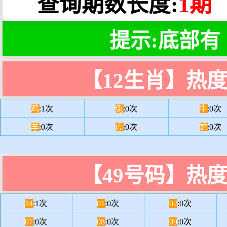
查询期数长度:
1期
提示:底部有
【12生肖】热
鸡
:1次
兔
:0次
牛
:0次
羊
:0次
虎
:0次
蛇
:0次
【49号码】热
34
:1次
01
:0次
02
:0次
07
:0次
08
:0次
09
:0次