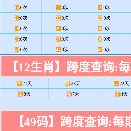
14
:0次
15
:0次
16
:0次
21
:0次
22
:0次
23
:0次
28
:0次
29
:0次
30
:0次
36
:0次
37
:0次
38
:0次
43
:0次
44
:0次
45
:0次
【12生肖】跨度查询:
龙
:27天
猴
:23天
羊
:22天
兔
:8天
虎
:7天
猪
:4天
【49码】跨度查询:每