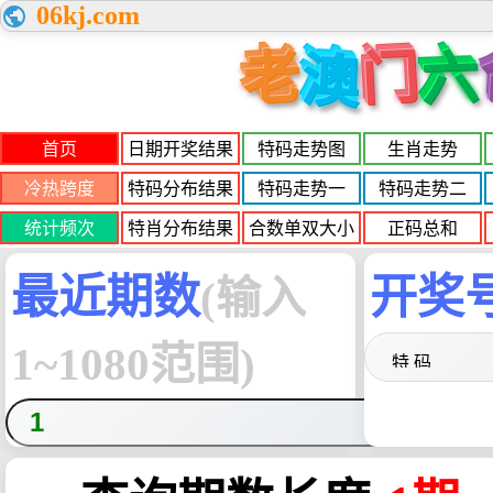
06kj.com
老
门
六
澳
首页
日期开奖结果
特码走势图
生肖走势
冷热跨度
特码分布结果
特码走势一
特码走势二
统计频次
特肖分布结果
合数单双大小
正码总和
最近期数
开奖
(输入
1~1080范围)