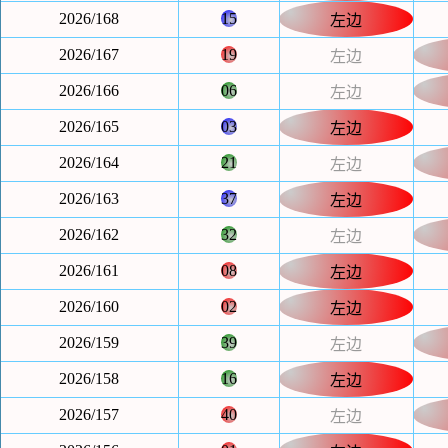
2026/168
15
左边
2026/167
19
左边
2026/166
06
左边
2026/165
03
左边
2026/164
21
左边
2026/163
37
左边
2026/162
32
左边
2026/161
08
左边
2026/160
02
左边
2026/159
39
左边
2026/158
16
左边
2026/157
40
左边