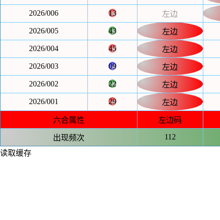
2026/006
13
左边
2026/005
43
左边
2026/004
45
左边
2026/003
09
左边
2026/002
22
左边
2026/001
29
左边
六合属性
左边码
112
出现频次
读取缓存