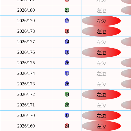
左边
2026/180
21
左边
2026/179
15
左边
2026/178
18
左边
2026/177
14
左边
2026/176
10
左边
2026/175
26
左边
2026/174
41
左边
2026/173
26
左边
2026/172
44
左边
2026/171
28
左边
2026/170
03
左边
2026/169
24
左边