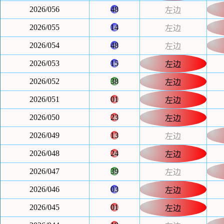
2026/056
48
左边
2026/055
14
左边
2026/054
48
左边
2026/053
15
左边
2026/052
38
左边
2026/051
01
左边
2026/050
23
左边
2026/049
13
左边
2026/048
24
左边
2026/047
39
左边
2026/046
03
左边
2026/045
01
左边