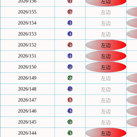
2026/156
01
左边
2026/155
07
左边
2026/154
41
左边
2026/153
41
左边
2026/152
45
左边
2026/151
31
左边
2026/150
09
左边
2026/149
27
左边
2026/148
48
左边
2026/147
13
左边
2026/146
42
左边
2026/145
05
左边
2026/144
43
左边